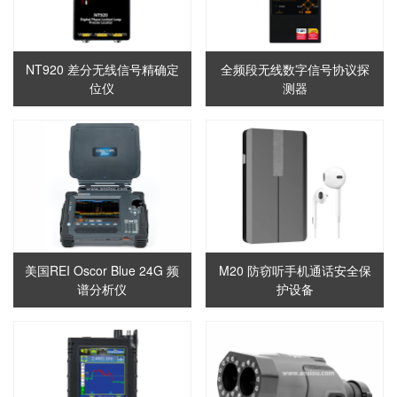
NT920 差分无线信号精确定
全频段无线数字信号协议探
位仪
测器
美国REI Oscor Blue 24G 频
M20 防窃听手机通话安全保
谱分析仪
护设备