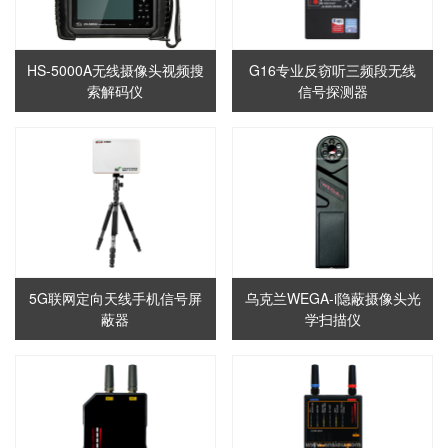
HS-5000A无线摄像头视频搜
G16专业反窃听三频段无线
索解码仪
信号探测器
5G联网定向天线手机信号屏
乌克兰WEGA-i隐蔽摄像头光
蔽器
学扫描仪