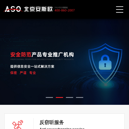
反窃听服务
Anti eavesdropping service