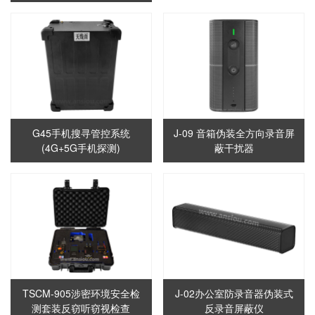
G45手机搜寻管控系统
J-09 音箱伪装全方向录音屏
(4G+5G手机探测)
蔽干扰器
TSCM-905涉密环境安全检
J-02办公室防录音器伪装式
测套装反窃听窃视检查
反录音屏蔽仪