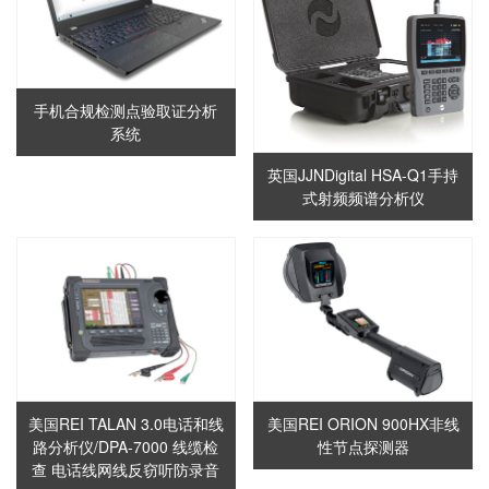
手机合规检测点验取证分析
系统
英国JJNDigital HSA-Q1手持
式射频频谱分析仪
美国REI TALAN 3.0电话和线
美国REI ORION 900HX非线
路分析仪/DPA-7000 线缆检
性节点探测器
查 电话线网线反窃听防录音