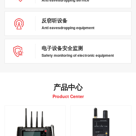
反窃听设备
Anti eavesdropping equipment
电子设备安全监测
Safety monitoring of electronic equipment
产品中心
Product Center